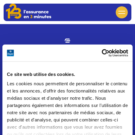
Assurance
Appart
123
Assurance
Move
123
A
propos
Ce site web utilise des cookies.
Les cookies nous permettent de personnaliser le contenu
A propos
Conditions générales
et les annonces, d'offrir des fonctionnalités relatives aux
Vie privée
Politique de cookies
médias sociaux et d'analyser notre trafic. Nous
Courtier
partageons également des informations sur l'utilisation de
notre site avec nos partenaires de médias sociaux, de
publicité et d'analyse, qui peuvent combiner celles-ci
© 2026 FOYER, Luxembourg, Europe
avec d'autres informations que vous leur avez fournies
ou qu'ils ont collectées lors de votre utilisation de leurs